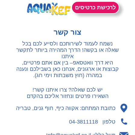
לתוכן
לרכישת כרטיסים
חשוב לדעת
מגיעים אליכם
רחצה נפרדת
מתקני הפארק
צור קשר
נשמח לעמוד לשירותכם ולסייע לכם בכל
שאלה או בקשה! הדרך המהירה ביותר לתקשר
איתנו
היא דרך וואטסאפ– בין אם אתם פרטיים,
קבוצות או ארגונים, אנחנו כאן בשבילכם ונענה
במהרה (חוץ משבתות וימי חג).
יש לכם שאלה? צרו איתנו קשר!
השאירו פרטים ונחזור אליכם בהקדם
כתובת המתחם: אקווה כיף, חוף גנים, טבריה
טלפון 04-3811118