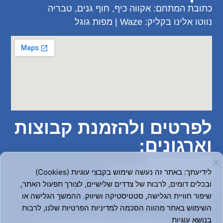
כתובת המתחם: אקווה כיף, חוף גנים, טבריה
נווטו אלינו בקליק:
Waze
|
מפות גוגל
לפרטים ולהזמנת קבוצות
וארגונים:
טל:
04-3811118
לידיעתך: באתר זה נעשה שימוש בקבצי עוגיות (Cookies)
דוא"ל: :
Info@aquakef.co.il
ובכלים דומים, לרבות של צדדים שלישיים, לצורך תפעול האתר,
או פנו אלינו בוואטסאפ:
שיפור חוויית הגלישה, סטטיסטיקה ושיווק. ההמשך הגלישה או
השימוש באתר מהווה הסכמה למדיניות הפרטיות שלנו, לרבות
בנושא עוגיות