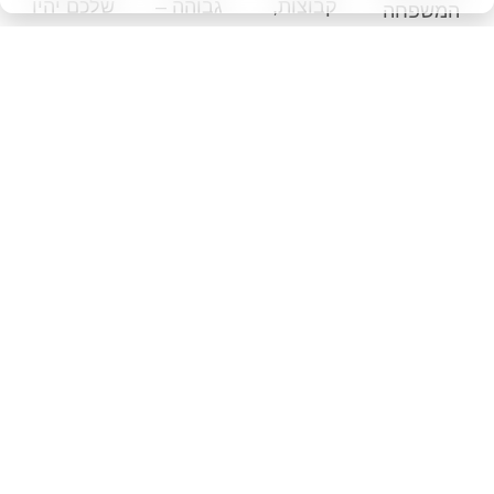
קבוצות,
גבוהה –
שלכם יהיו
המשפחה
מצאתם
מתחם VIP
יוצאי דופן
–
את המקום
,פעילויות
עם מתחם
אטרקציות
המושלם
אקסטרים
פרטי,
מרגשות
לפעילות
ייחודיות,
פעילויות
לכל גיל,
חווייתית!
אוכל
רטובות
חוף ים
פארק מים
משובח,
ומוזיקה,
מפנק
צף, קרטינג
ומוזיקה. כל
קייטרינג
ומזנון
על המים,
מה שצריך
מותאם
איכותי.
קרבות מים
כדי לגבש
אישית
הזמן שלכם
ושלל
את
והמון
יחד ייהפך
אתגרים
הצוותים
הפתעות.
לבלתי
מותאמים
שלכם.
נשכח!
לנוער
יהפכו כל
טיול
לבלתי