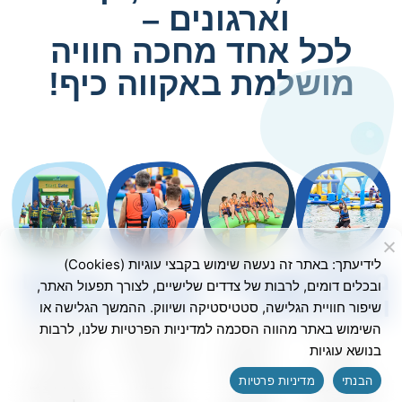
וארגונים –
לכל אחד מחכה חוויה
מושלמת באקווה כיף!
לידיעתך: באתר זה נעשה שימוש בקבצי עוגיות (Cookies)
משפחות
קבוצות
חברות
אירועים
ובכלים דומים, לרבות של צדדים שלישיים, לצורך תפעול האתר,
נוער
וארגונים
פרטיים
ופרטיים
שיפור חוויית הגלישה, סטטיסטיקה ושיווק. ההמשך הגלישה או
השימוש באתר מהווה הסכמה למדיניות הפרטיות שלנו, לרבות
מדריכי
יום גיבוש
חוגגים עם
יום כיף
בנושא עוגיות
טיולים
לעובדים
סטייל!
ומלא
הבנתי
מדיניות פרטיות
ומנהלי
ברמה
האירועים
חוויות לכל