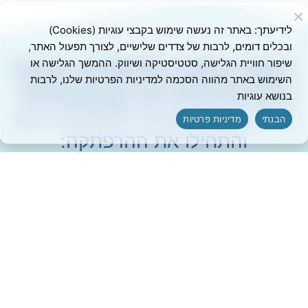
לידיעתך: באתר זה נעשה שימוש בקבצי עוגיות (Cookies)
ובכלים דומים, לרבות של צדדים שלישיים, לצורך תפעול האתר,
האם אתם מחפשים חווית
שיפור חוויית הגלישה, סטטיסטיקה ושיווק. ההמשך הגלישה או
השימוש באתר מהווה הסכמה למדיניות הפרטיות שלנו, לרבות
מים פרטית או קבוצתית?
בנושא עוגיות
בחרו את האפשרות המתאימה לכם
הבנתי
מדיניות פרטיות
והתחילו את ההרפתקה:
פרטיים
לקבוצות
וארגונים
חווית מים
בלתי נשכחת
יום גיבוש,
עם משפחה או
פעילות
חברים
קבוצתית
או אירועים